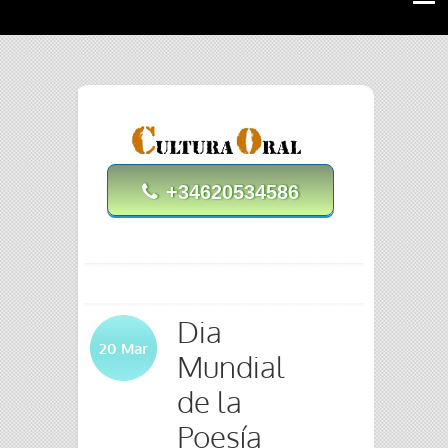
+34620534586
Dia
20
Mar
Mundial
de la
Poesía