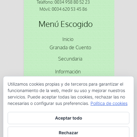
Teléfono: 0034 958 80 52 23
Móvil: 0034 620 53 45 86
Menú Escogido
Inicio
Granada de Cuento
Secundaria
Información
Reservas
Utilizamos cookies propias y de terceros para garantizar el
funcionamiento de la web, medir su uso y mejorar nuestros
servicios. Puede aceptar todas las cookies, rechazar las no
Animacion
cuentos
gran via
Moriscos
Olagüe
necesarias o configurar sus preferencias.
Política de cookies
titeres
Aceptar todo
Rechazar