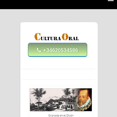
+34620534586
Granada en el Diván