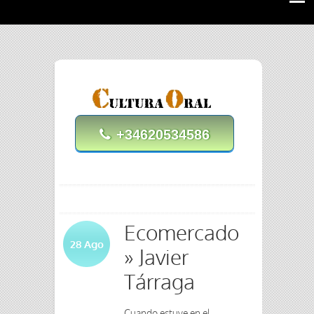
+34620534586
Ecomercado
28
Ago
» Javier
Tárraga
Cuando estuve en el