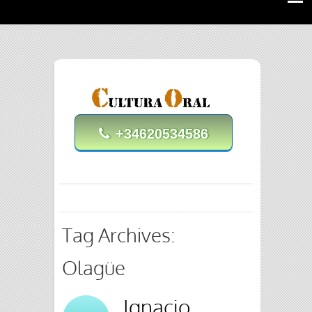
+34620534586
Tag Archives:
Olagüe
Ignacio