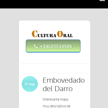
+34620534586
Embovedado
17
Sep
del Darro
Interesante mapa
muy descriptivo de