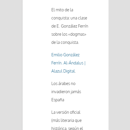
El mito de la
conquista: una clase
de E. González Ferrín
sobre los «dogmas»
de la conquista.
Emilio González
Ferrín. Al-Ándalus |
Alazul Digital
.
Los árabes no
invadieron jamás
España
La versión oficial
(más literaria que
histórica, según el