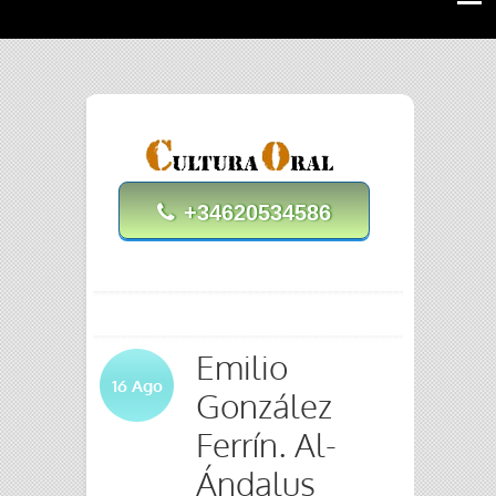
+34620534586
Emilio
16
Ago
González
Ferrín. Al-
Ándalus