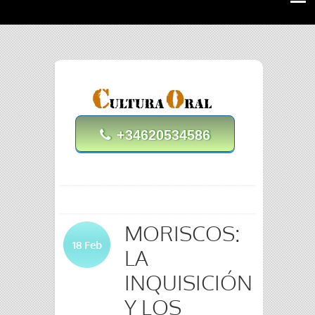
+34620534586
MORISCOS:
18
Feb
LA
INQUISICIÓN
Y LOS